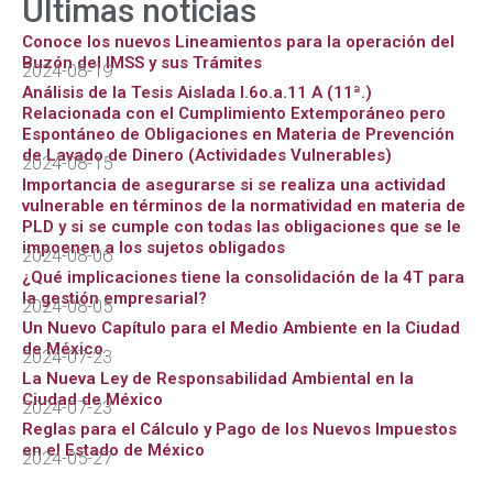
Últimas noticias
b
t
s
g
Conoce los nuevos Lineamientos para la operación del
o
e
a
r
Buzón del IMSS y sus Trámites
2024-08-19
o
r
p
a
Análisis de la Tesis Aislada I.6o.a.11 A (11ª.)
k
p
m
Relacionada con el Cumplimiento Extemporáneo pero
Espontáneo de Obligaciones en Materia de Prevención
de Lavado de Dinero (Actividades Vulnerables)
2024-08-15
Importancia de asegurarse si se realiza una actividad
vulnerable en términos de la normatividad en materia de
PLD y si se cumple con todas las obligaciones que se le
impoenen a los sujetos obligados
2024-08-06
¿Qué implicaciones tiene la consolidación de la 4T para
la gestión empresarial?
2024-08-05
Un Nuevo Capítulo para el Medio Ambiente en la Ciudad
de México
2024-07-23
La Nueva Ley de Responsabilidad Ambiental en la
Ciudad de México
2024-07-23
Reglas para el Cálculo y Pago de los Nuevos Impuestos
en el Estado de México
2024-05-27