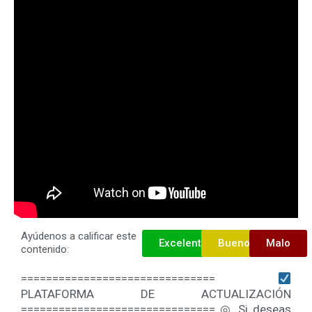
Ayúdenos a calificar este
Excelente
Bueno
Malo
contenido:
===============================
PLATAFORMA DE ACTUALIZACIÓN
=============================== ◎ Si deseas