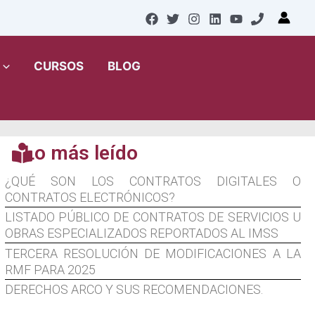
CURSOS
BLOG
Lo más leído
¿QUÉ SON LOS CONTRATOS DIGITALES O
CONTRATOS ELECTRÓNICOS?
LISTADO PÚBLICO DE CONTRATOS DE SERVICIOS U
OBRAS ESPECIALIZADOS REPORTADOS AL IMSS
TERCERA RESOLUCIÓN DE MODIFICACIONES A LA
RMF PARA 2025
DERECHOS ARCO Y SUS RECOMENDACIONES.