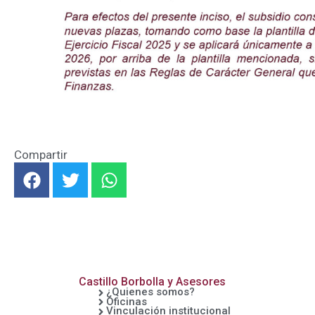
Compartir
F
T
W
a
w
h
c
i
a
e
t
t
b
t
s
o
e
a
o
r
p
Castillo Borbolla y Asesores
k
p
¿Quienes somos?
Oficinas
Vinculación institucional