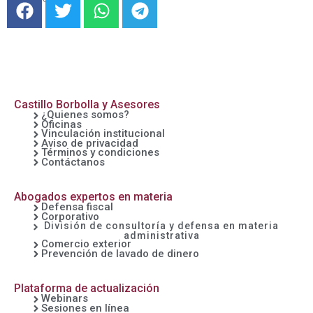
F
T
W
T
a
w
h
e
c
i
a
l
e
t
t
e
b
t
s
g
o
e
a
r
o
r
p
a
Castillo Borbolla y Asesores
¿Quienes somos?
k
p
m
Oficinas
Vinculación institucional
Aviso de privacidad
Términos y condiciones
Contáctanos
Abogados expertos en materia
Defensa fiscal
Corporativo
División de consultoría y defensa en materia
administrativa
Comercio exterior
Prevención de lavado de dinero
Plataforma de actualización
Webinars
Sesiones en línea