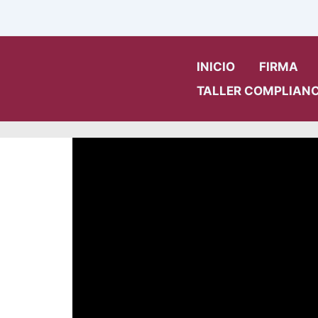
Ir
al
Sesión de Actualizació
contenido
INICIO
FIRMA
TALLER COMPLIANC