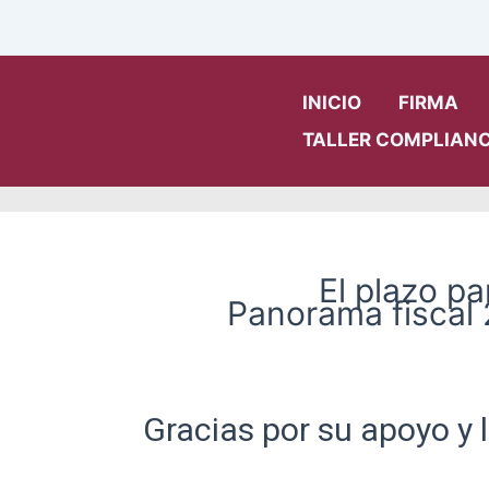
Ir
al
contenido
INICIO
FIRMA
TALLER COMPLIANC
El plazo pa
Panorama fiscal 
Gracias por su apoyo y