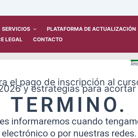
SERVICIOS
PLATAFORMA DE ACTUALIZACIÓN
E LEGAL
CONTACTO
5
Tér
Al 
ra el pago de inscripción al curs
2026 y estrategias para acortar 
TERMINO.
 les informaremos cuando tengamo
electrónico o por nuestras redes.