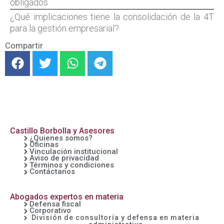
obligados
¿Qué implicaciones tiene la consolidación de la 4T
para la gestión empresarial?
Compartir
F
T
W
T
a
w
h
e
c
i
a
l
e
t
t
e
b
t
s
g
o
e
a
r
o
r
p
a
Castillo Borbolla y Asesores
¿Quienes somos?
k
p
m
Oficinas
Vinculación institucional
Aviso de privacidad
Términos y condiciones
Contáctanos
Abogados expertos en materia
Defensa fiscal
Corporativo
División de consultoría y defensa en materia